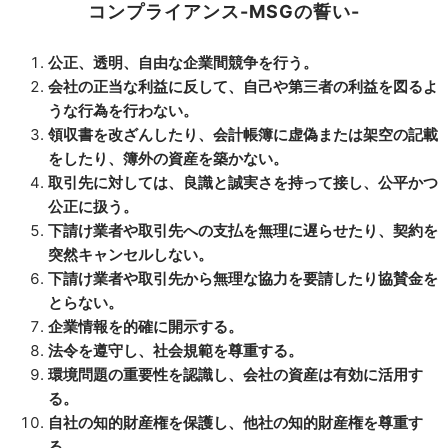
コンプライアンス-MSGの誓い-
公正、透明、自由な企業間競争を行う。
会社の正当な利益に反して、自己や第三者の利益を図るよ
うな行為を行わない。
領収書を改ざんしたり、会計帳簿に虚偽または架空の記載
をしたり、簿外の資産を築かない。
取引先に対しては、良識と誠実さを持って接し、公平かつ
公正に扱う。
下請け業者や取引先への支払を無理に遅らせたり、契約を
突然キャンセルしない。
下請け業者や取引先から無理な協力を要請したり協賛金を
とらない。
企業情報を的確に開示する。
法令を遵守し、社会規範を尊重する。
環境問題の重要性を認識し、会社の資産は有効に活用す
る。
自社の知的財産権を保護し、他社の知的財産権を尊重す
る。